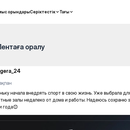
 спорт в свою жизнь. Уже в
мыс орындары
мыс орындары
Серіктестік
Серіктестік
Тағы
Тағы
Лентаға оралу
igera_24
ақпан
ньку начала внедрять спорт в свою жизнь. Уже выбрала дл
тные залы недалеко от дома и работы. Надеюсь сохраню 
и года😊