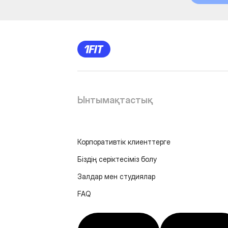
Ынтымақтастық
Корпоративтік клиенттерге
Біздің серіктесіміз болу
Залдар мен студиялар
FAQ