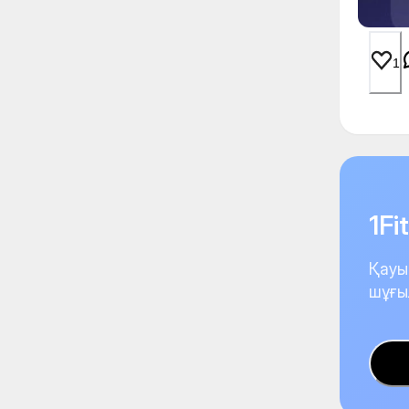
1
1F
Қауы
шұғы