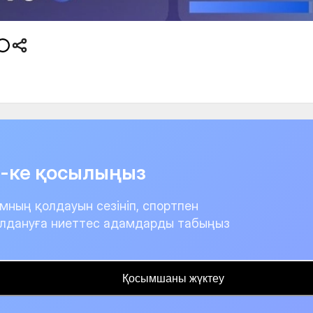
it-ке қосылыңыз
мның қолдауын сезініп, спортпен
лдануға ниеттес адамдарды табыңыз
Қосымшаны жүктеу