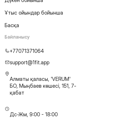
Дүкен бойынша
Ұтыс ойындар бойынша
Басқа
Байланысу
+77071371064
support@1fit.app
Алматы қаласы, 'VERUM'
БО, Мыңбаев көшесі, 151, 7-
қабат
Дс-Жм, 9:00 - 18:00