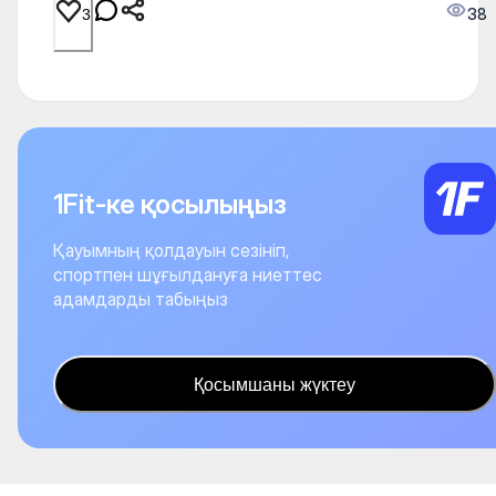
38
3
1Fit-ке қосылыңыз
Қауымның қолдауын сезініп,
спортпен шұғылдануға ниеттес
адамдарды табыңыз
Қосымшаны жүктеу