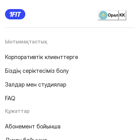
Орал
KK
Ынтымақтастық
Корпоративтік клиенттерге
Біздің серіктесіміз болу
Залдар мен студиялар
FAQ
Құжаттар
Абонемент бойынша