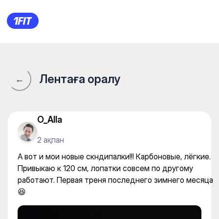
А вот и мои новые скндипалк
Лентаға оралу
←
O_Alla
2 ақпан
А вот и мои новые скндипалки!!! Карбоновые, лёгкие.
Привыкаю к 120 см, лопатки совсем по другому
работают. Первая треня последнего зимнего месяца
😆