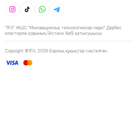
"1Fit" ЖШС "Инновациялық технологиялар паркі" Дербес
кластерлік қорының (Астана Хаб) қатысушысы
Copyright ©1Fit,
2026
Барлық құқықтар сақталған
.