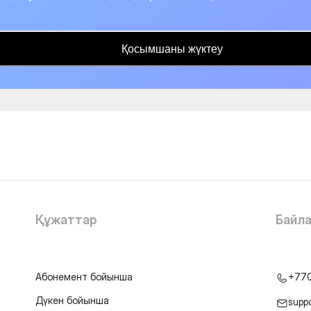
Қосымшаны жүктеу
Құжаттар
Байл
Абонемент бойынша
+77
Дүкен бойынша
supp