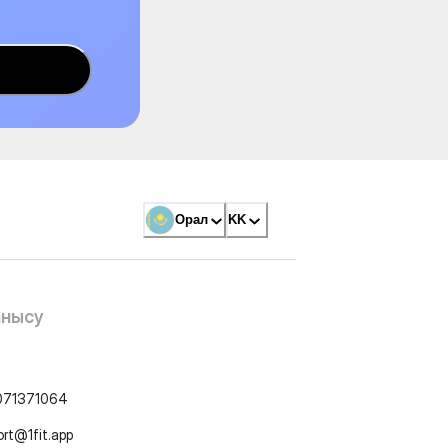
Орал
KK
анысу
071371064
ort@1fit.app