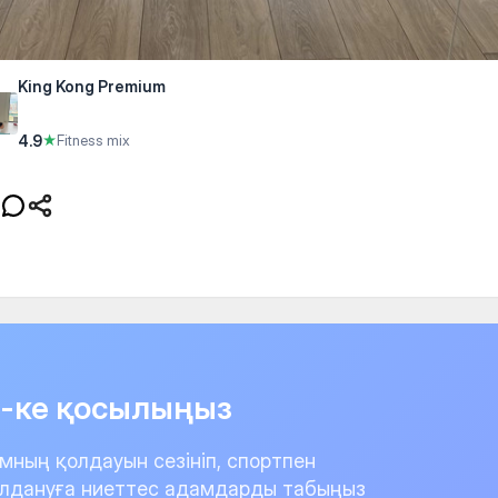
King Kong Premium
4.9
★
Fitness mix
it-ке қосылыңыз
мның қолдауын сезініп, спортпен
лдануға ниеттес адамдарды табыңыз