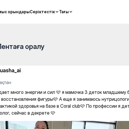
мыс орындары
мыс орындары
Серіктестік
Серіктестік
Тағы
Тағы
Лентаға оралу
luasha_ai
ақпан
дает много энергии и сил 🩷 я мамочка 3 деток младшему 6
и восстановления фигуры🩷 А еще я занимаюсь нутрицологи
ктикой здоровья на базе в Coral club🩷 По профессии я де
лог, сейчас в декрете 🩷