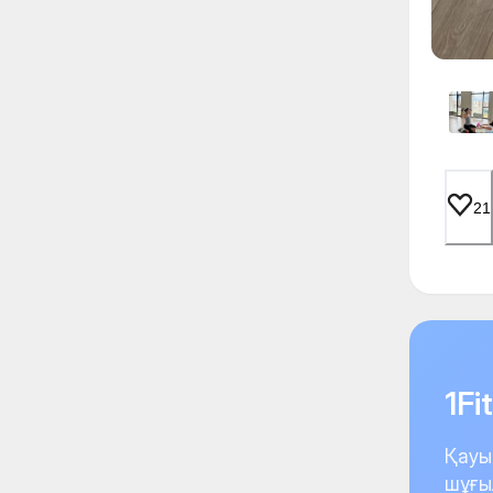
21
1F
Қауы
шұғы