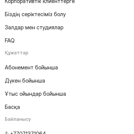
Корпоративтік клиенттерге
Біздің серіктесіміз болу
Залдар мен студиялар
FAQ
Құжаттар
Абонемент бойынша
Дүкен бойынша
Ұтыс ойындар бойынша
Басқа
Байланысу
+77071371064