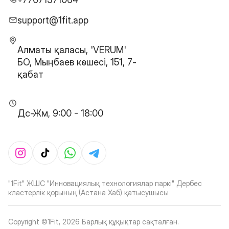
support@1fit.app
Алматы қаласы, 'VERUM'
БО, Мыңбаев көшесі, 151, 7-
қабат
Дс-Жм, 9:00 - 18:00
"1Fit" ЖШС "Инновациялық технологиялар паркі" Дербес
кластерлік қорының (Астана Хаб) қатысушысы
Copyright ©1Fit,
2026
Барлық құқықтар сақталған
.