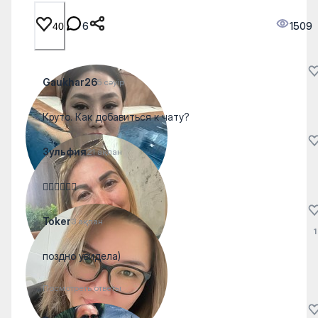
6
1509
40
Gaukhar26
5 сәуір
Круто. Как добавиться к чату?
Зульфия
21 ақпан
👍🏻👍🏻👍🏻
Toker
3 ақпан
1
поздно увидела)
Посмотреть ответы