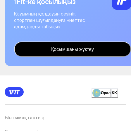
1Fit-ке қосылыңыз
Қауымның қолдауын сезініп,
спортпен шұғылдануға ниеттес
адамдарды табыңыз
Қосымшаны жүктеу
Орал
KK
Ынтымақтастық