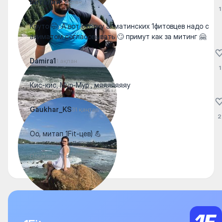
Виталий
1 ақпан
1
Круто 🤭. А вот сходку алматинских 1фитовцев надо с
акиматом согласовывать 🙄 примут как за митинг 🤗
Damira1
1 ақпан
1
Кис-кис, Мур-Мур , мяяяяяяяу
Gaukhar_KS
31 қаңтар
2
Оо, митап 1Fit-цев) 💪
Посмотреть ответы