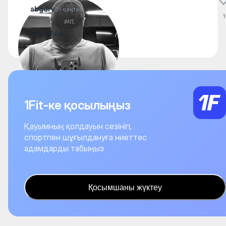
abgdrv
31 қаңтар
1
Тест ФАА
1Fit-ке қосылыңыз
Қауымның қолдауын сезініп,
спортпен шұғылдануға ниеттес
адамдарды табыңыз
Қосымшаны жүктеу