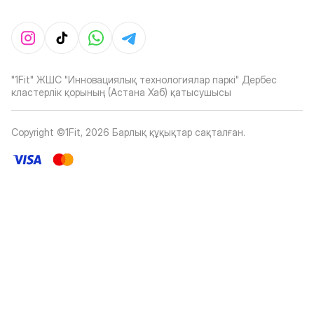
"1Fit" ЖШС "Инновациялық технологиялар паркі" Дербес
кластерлік қорының (Астана Хаб) қатысушысы
Copyright ©1Fit,
2026
Барлық құқықтар сақталған
.