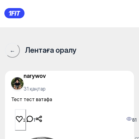
Тест тест ватафа
Лентаға оралу
←
narywov
31 қаңтар
Тест тест ватафа
1
81
1