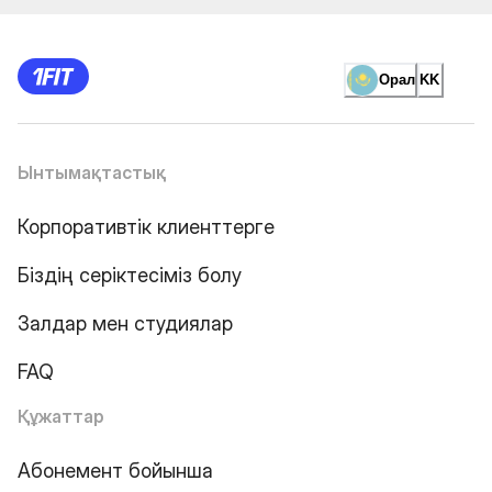
Орал
KK
Ынтымақтастық
Корпоративтік клиенттерге
Біздің серіктесіміз болу
Залдар мен студиялар
FAQ
Құжаттар
Абонемент бойынша