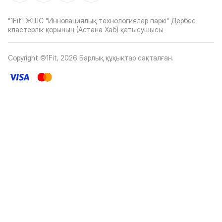
"1Fit" ЖШС "Инновациялық технологиялар паркі" Дербес
кластерлік қорының (Астана Хаб) қатысушысы
Copyright ©1Fit,
2026
Барлық құқықтар сақталған
.