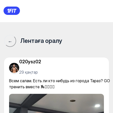
Всем салам. Есть ли кто нибуд
Лентаға оралу
←
020ysz02
29 қаңтар
Всем салам. Есть ли кто нибудь из города Тараз? GO
тренить вместе 🏇🏋‍♂️🤼‍♂️