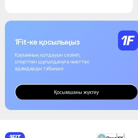
1Fit-ке қосылыңыз
Қауымның қолдауын сезініп,
спортпен шұғылдануға ниеттес
адамдарды табыңыз
Қосымшаны жүктеу