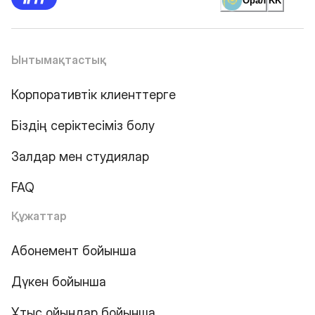
Орал
KK
Ынтымақтастық
Корпоративтік клиенттерге
Біздің серіктесіміз болу
Залдар мен студиялар
FAQ
Құжаттар
Абонемент бойынша
Дүкен бойынша
Ұтыс ойындар бойынша