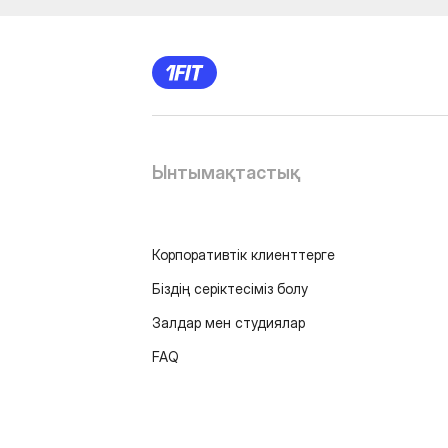
Ынтымақтастық
Корпоративтік клиенттерге
Біздің серіктесіміз болу
Залдар мен студиялар
FAQ