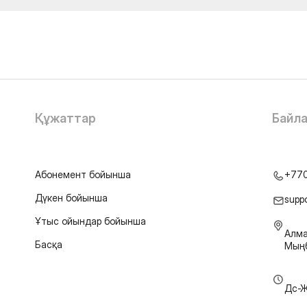
Құжаттар
Байл
Абонемент бойынша
+77
Дүкен бойынша
supp
Ұтыс ойындар бойынша
Алма
Басқа
Мыңб
Дс-Ж