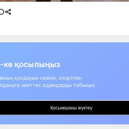
it-ке қосылыңыз
мның қолдауын сезініп, спортпен
лдануға ниеттес адамдарды табыңыз
Қосымшаны жүктеу