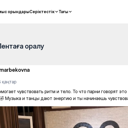
итм и тело. То что парни го
мыс орындары
мыс орындары
Серіктестік
Серіктестік
Тағы
Тағы
Лентаға оралу
marbekovna
8 қаңтар
могает чувствовать ритм и тело. То что парни говорят это
🤣 Музыка и танцы дают энергию и ты начинаешь чувствов