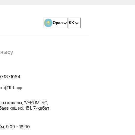
Орал
KK
анысу
071371064
ort@1fit.app
ты қаласы, 'VERUM' БО,
аев көшесі, 151, 7-қабат
м, 9:00 - 18:00