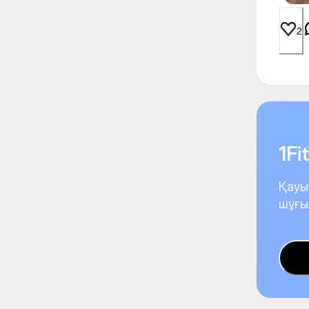
2
1F
Қауы
шұғы