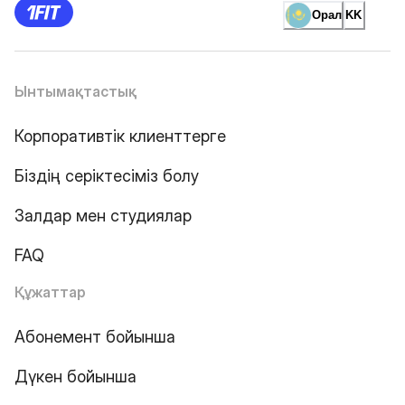
Орал
KK
Ынтымақтастық
Корпоративтік клиенттерге
Біздің серіктесіміз болу
Залдар мен студиялар
FAQ
Құжаттар
Абонемент бойынша
Дүкен бойынша