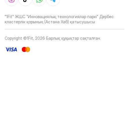
"1Fit" ЖШС "Инновациялық технологиялар паркі" Дербес
кластерлік қорының (Астана Хаб) қатысушысы
Copyright ©1Fit,
2026
Барлық құқықтар сақталған
.