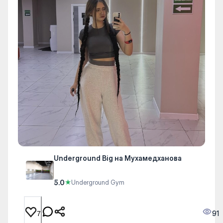
Underground Big на Мухамедханова
5.0
★
Underground Gym
91
7