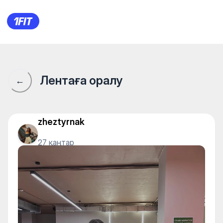
Underground Big на Мухамедх
Лентаға оралу
←
zheztyrnak
27 қаңтар