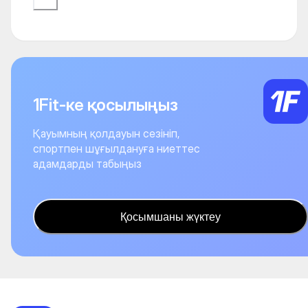
1Fit-ке қосылыңыз
Қауымның қолдауын сезініп,
спортпен шұғылдануға ниеттес
адамдарды табыңыз
Қосымшаны жүктеу