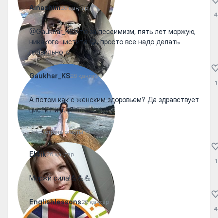
Ainashim
26 қаңтар
4
@Gaukhar_KS что за пессимизм, пять лет моржую,
никакого цистита 😀, просто все надо делать
правильно ☺️
Gaukhar_KS
26 қаңтар
1
А потом как с женским здоровьем? Да здравствует
цистит и т.п.?
Посмотреть ответы
El4ik
26 қаңтар
1
Моржи сила!💪💪💪
Englishlessons
26 қаңтар
4