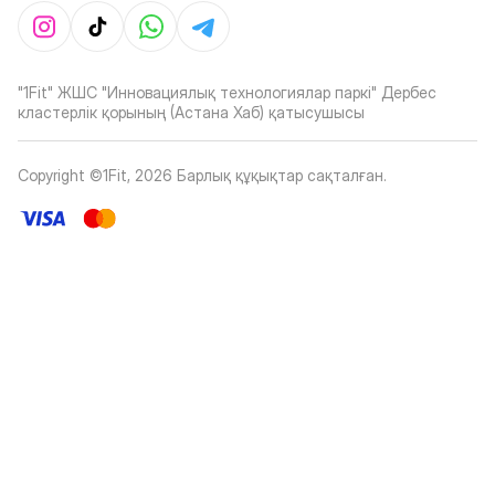
"1Fit" ЖШС "Инновациялық технологиялар паркі" Дербес
кластерлік қорының (Астана Хаб) қатысушысы
Copyright ©1Fit,
2026
Барлық құқықтар сақталған
.