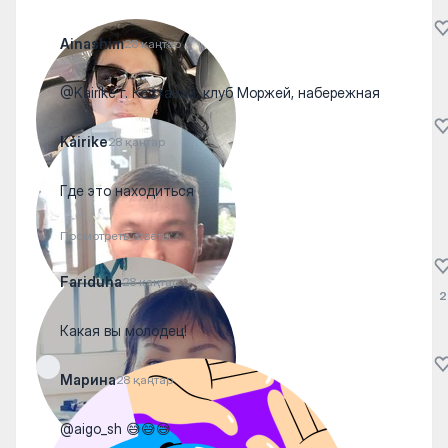
Ainashim
28 қаңтар
@Kairike г. Костанай, клуб Моржей, набережная
Kairike
28 қаңтар
Где это находиться
Посмотреть ответы
Fariduha
28 қаңтар
2
Какая вы молодец!
Марина
28 қаңтар
@aigo_sh 😅😅😅