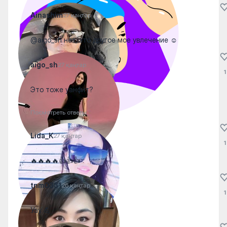
Ainashim
27 қаңтар
@aigo_sh нет, это другое мое увлечение ☺️
aigo_sh
27 қаңтар
1
Это тоже уанфит?
Посмотреть ответы
Lida_K
27 қаңтар
1
🔥🔥🔥🔥👍👍👍
tnm0331
26 қаңтар
1
Уау 💪