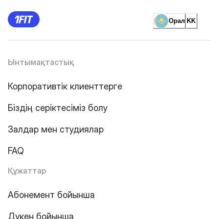
Орал
KK
Ынтымақтастық
Корпоративтік клиенттерге
Біздің серіктесіміз болу
Залдар мен студиялар
FAQ
Құжаттар
Абонемент бойынша
Дүкен бойынша