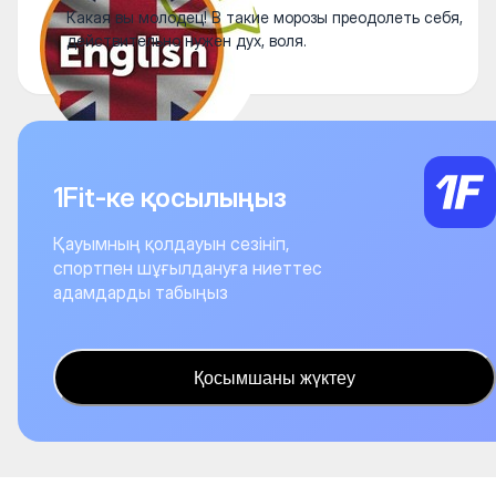
Какая вы молодец! В такие морозы преодолеть себя,
действительно нужен дух, воля.
1Fit-ке қосылыңыз
Қауымның қолдауын сезініп,
спортпен шұғылдануға ниеттес
адамдарды табыңыз
Қосымшаны жүктеу