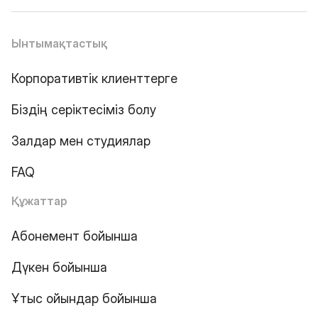
Ынтымақтастық
Корпоративтік клиенттерге
Біздің серіктесіміз болу
Залдар мен студиялар
FAQ
Құжаттар
Абонемент бойынша
Дүкен бойынша
Ұтыс ойындар бойынша