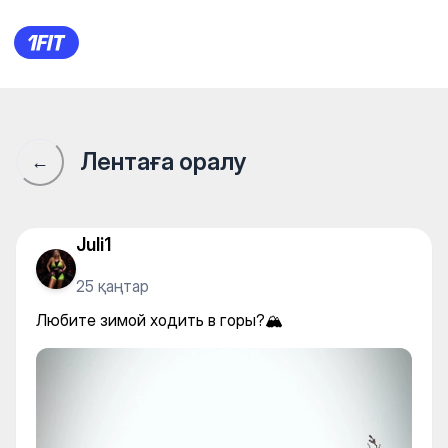
Любите зимой ходить в горы
Лентаға оралу
←
Juli1
25 қаңтар
Любите зимой ходить в горы?🏔️