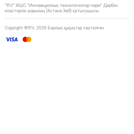
"1Fit" ЖШС "Инновациялық технологиялар паркі" Дербес
кластерлік қорының (Астана Хаб) қатысушысы
Copyright ©1Fit,
2026
Барлық құқықтар сақталған
.