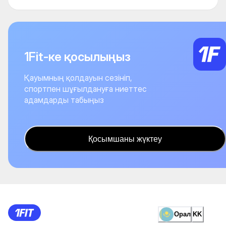
1Fit-ке қосылыңыз
Қауымның қолдауын сезініп,
спортпен шұғылдануға ниеттес
адамдарды табыңыз
Қосымшаны жүктеу
Орал
KK