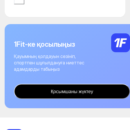
1Fit-ке қосылыңыз
Қауымның қолдауын сезініп,
спортпен шұғылдануға ниеттес
адамдарды табыңыз
Қосымшаны жүктеу