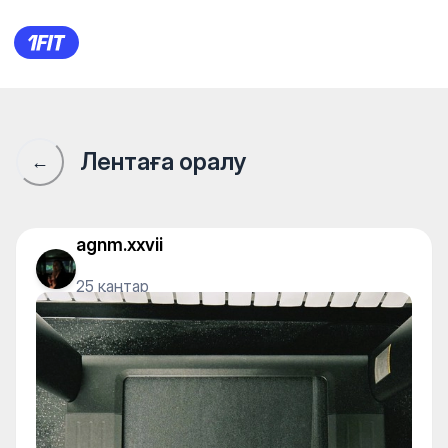
Alpha Gym — Individual class
Лентаға оралу
←
agnm.xxvii
25 қаңтар