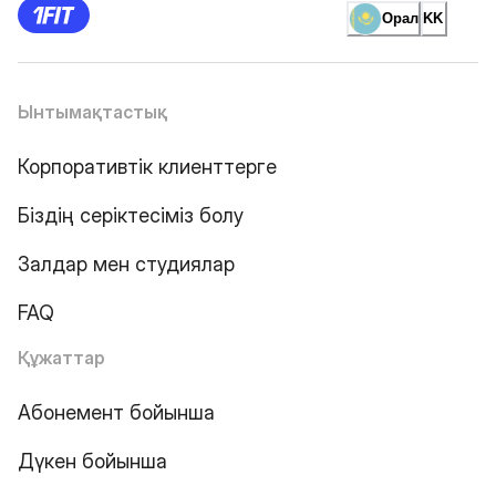
Орал
KK
Ынтымақтастық
Корпоративтік клиенттерге
Біздің серіктесіміз болу
Залдар мен студиялар
FAQ
Құжаттар
Абонемент бойынша
Дүкен бойынша