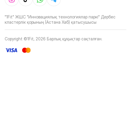
"1Fit" ЖШС "Инновациялық технологиялар паркі" Дербес
кластерлік қорының (Астана Хаб) қатысушысы
Copyright ©1Fit,
2026
Барлық құқықтар сақталған
.