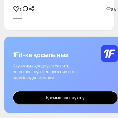
85
7
1Fit-ке қосылыңыз
Қауымның қолдауын сезініп,
спортпен шұғылдануға ниеттес
адамдарды табыңыз
Қосымшаны жүктеу