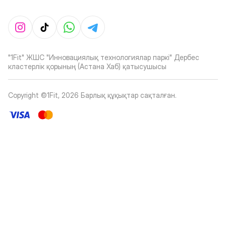
"1Fit" ЖШС "Инновациялық технологиялар паркі" Дербес
кластерлік қорының (Астана Хаб) қатысушысы
Copyright ©1Fit,
2026
Барлық құқықтар сақталған
.