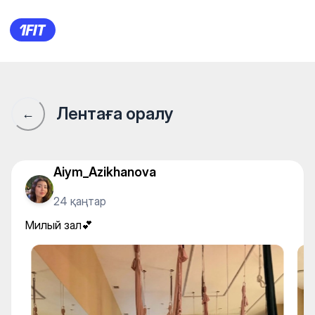
LEVIOSA женская студия ра
Лентаға оралу
←
Aiym_Azikhanova
24 қаңтар
Милый зал💕