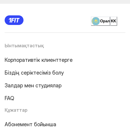
Орал
KK
Ынтымақтастық
Корпоративтік клиенттерге
Біздің серіктесіміз болу
Залдар мен студиялар
FAQ
Құжаттар
Абонемент бойынша