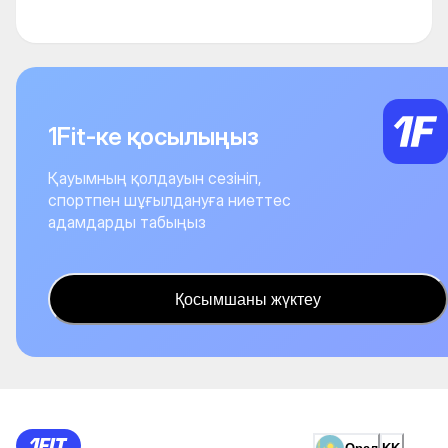
1Fit-ке қосылыңыз
Қауымның қолдауын сезініп,
спортпен шұғылдануға ниеттес
адамдарды табыңыз
Қосымшаны жүктеу