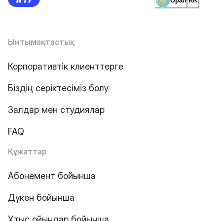
Орал
KK
Ынтымақтастық
Корпоративтік клиенттерге
Біздің серіктесіміз болу
Залдар мен студиялар
FAQ
Құжаттар
Абонемент бойынша
Дүкен бойынша
Ұтыс ойындар бойынша