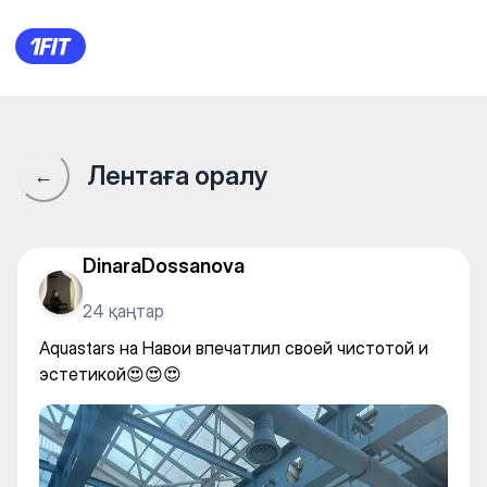
Aquastars на Навои впечатли
Лентаға оралу
←
DinaraDossanova
24 қаңтар
Aquastars на Навои впечатлил своей чистотой и
эстетикой😍😍😍