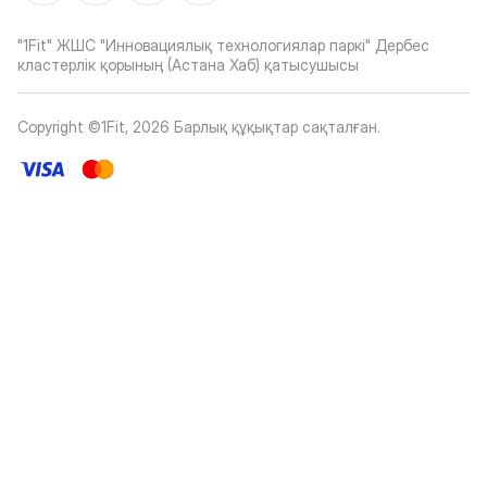
"1Fit" ЖШС "Инновациялық технологиялар паркі" Дербес
кластерлік қорының (Астана Хаб) қатысушысы
Copyright ©1Fit,
2026
Барлық құқықтар сақталған
.