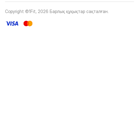
Copyright ©1Fit,
2026
Барлық құқықтар сақталған
.