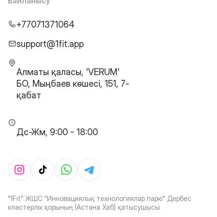
Байланысу
+77071371064
support@1fit.app
Алматы қаласы, 'VERUM'
БО, Мыңбаев көшесі, 151, 7-
қабат
Дс-Жм, 9:00 - 18:00
"1Fit" ЖШС "Инновациялық технологиялар паркі" Дербес
кластерлік қорының (Астана Хаб) қатысушысы