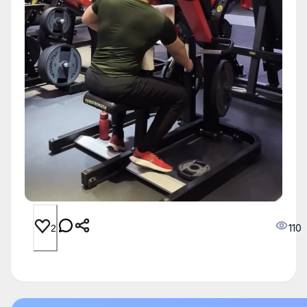
110
2