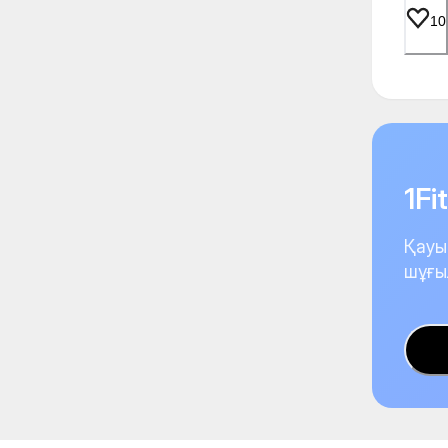
10
1F
Қауы
шұғы