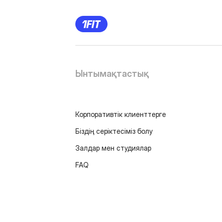
Ынтымақтастық
Корпоративтік клиенттерге
Біздің серіктесіміз болу
Залдар мен студиялар
FAQ