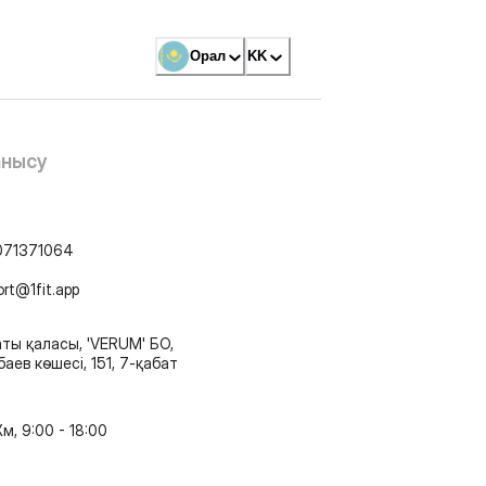
Орал
KK
анысу
071371064
ort@1fit.app
ты қаласы, 'VERUM' БО,
аев көшесі, 151, 7-қабат
м, 9:00 - 18:00