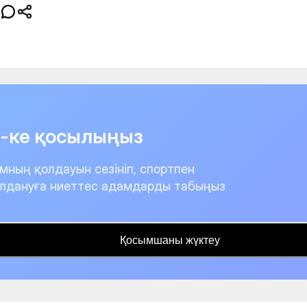
it-ке қосылыңыз
мның қолдауын сезініп, спортпен
лдануға ниеттес адамдарды табыңыз
Қосымшаны жүктеу