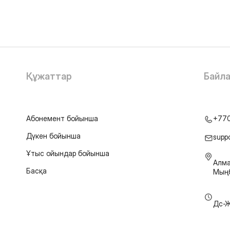
Құжаттар
Байл
Абонемент бойынша
+77
Дүкен бойынша
supp
Ұтыс ойындар бойынша
Алма
Басқа
Мыңб
Дс-Ж