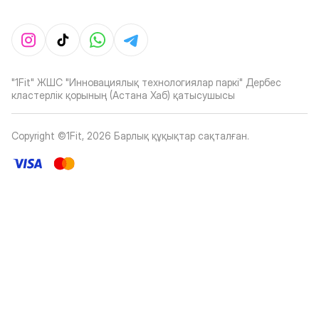
"1Fit" ЖШС "Инновациялық технологиялар паркі" Дербес
кластерлік қорының (Астана Хаб) қатысушысы
Copyright ©1Fit,
2026
Барлық құқықтар сақталған
.