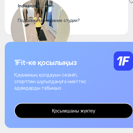
Indiranim
24 қаңтар
Подскажите название студии?
1Fit-ке қосылыңыз
Қауымның қолдауын сезініп,
спортпен шұғылдануға ниеттес
адамдарды табыңыз
Қосымшаны жүктеу