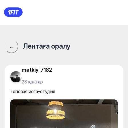
Топовая йога-студия
Лентаға оралу
←
metkiy_7182
23 қаңтар
Топовая йога-студия