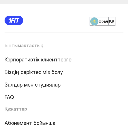
Орал
KK
Ынтымақтастық
Корпоративтік клиенттерге
Біздің серіктесіміз болу
Залдар мен студиялар
FAQ
Құжаттар
Абонемент бойынша