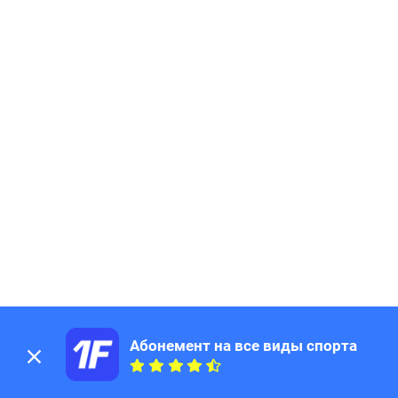
Абонемент на все виды спорта