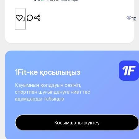
10
1
1Fit-ке қосылыңыз
Қауымның қолдауын сезініп,
спортпен шұғылдануға ниеттес
адамдарды табыңыз
Қосымшаны жүктеу