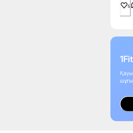
5
1F
Қауы
шұғы