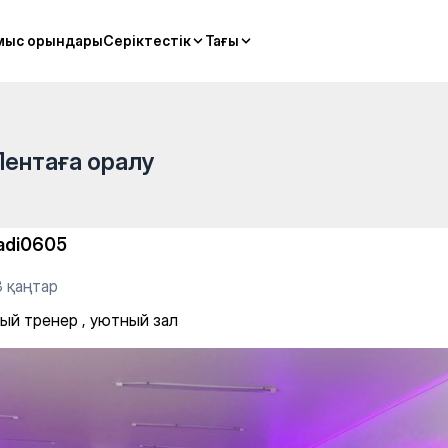
ал
мыс орындары
мыс орындары
Серіктестік
Серіктестік
Тағы
Тағы
Лентаға оралу
adi0605
3 қаңтар
ый тренер , уютный зал