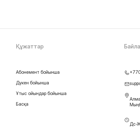
Құжаттар
Байл
Абонемент бойынша
+77
Дүкен бойынша
supp
Ұтыс ойындар бойынша
Алма
Басқа
Мыңб
Дс-Ж