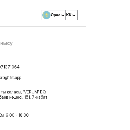
Орал
KK
анысу
071371064
ort@1fit.app
ты қаласы, 'VERUM' БО,
аев көшесі, 151, 7-қабат
м, 9:00 - 18:00