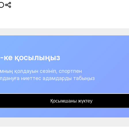
it-ке қосылыңыз
мның қолдауын сезініп, спортпен
лдануға ниеттес адамдарды табыңыз
Қосымшаны жүктеу