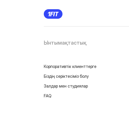
Ынтымақтастық
Корпоративтік клиенттерге
Біздің серіктесіміз болу
Залдар мен студиялар
FAQ