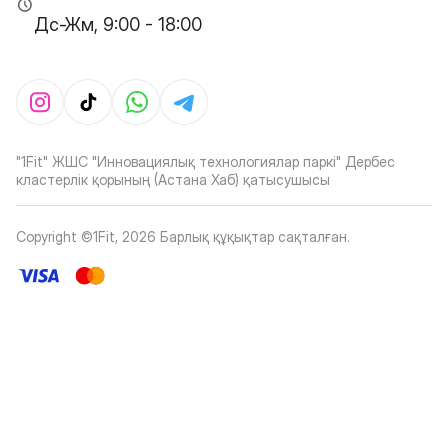
Дс-Жм, 9:00 - 18:00
"1Fit" ЖШС "Инновациялық технологиялар паркі" Дербес
кластерлік қорының (Астана Хаб) қатысушысы
Copyright ©1Fit,
2026
Барлық құқықтар сақталған
.