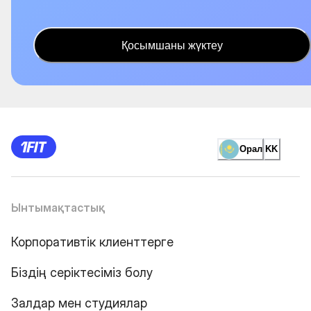
Қосымшаны жүктеу
Орал
KK
Ынтымақтастық
Корпоративтік клиенттерге
Біздің серіктесіміз болу
Залдар мен студиялар