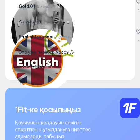
Gold.01
22 қаңтар
1
Ас болсын
Englishlessons
22 қаңтар
1
Это уже перебор массы😉
Посмотреть ответы
1Fit-ке қосылыңыз
Қауымның қолдауын сезініп,
спортпен шұғылдануға ниеттес
адамдарды табыңыз