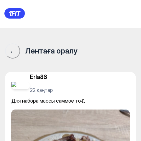
Для набора массы саммое т
Лентаға оралу
←
Erla86
22 қаңтар
Для набора массы саммое то💪