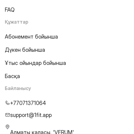
FAQ
Құжаттар
Абонемент бойынша
Дүкен бойынша
Ұтыс ойындар бойынша
Басқа
Байланысу
+77071371064
support@1fit.app
Алматы қаласы, 'VERUM'