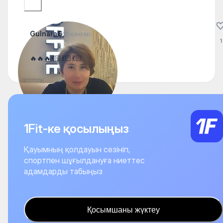
GulnaraG
21 қаңтар
1
🔥🔥🔥💃🏻💃🏻💃🏻
1Fit-ке қосылыңыз
Қауымның қолдауын сезініп,
спортпен шұғылдануға ниеттес
адамдарды табыңыз
Қосымшаны жүктеу