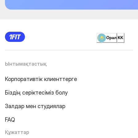
Орал
KK
Ынтымақтастық
Корпоративтік клиенттерге
Біздің серіктесіміз болу
Залдар мен студиялар
FAQ
Құжаттар