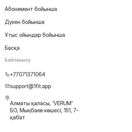
Абонемент бойынша
Дүкен бойынша
Ұтыс ойындар бойынша
Басқа
Байланысу
+77071371064
support@1fit.app
Алматы қаласы, 'VERUM'
БО, Мыңбаев көшесі, 151, 7-
қабат