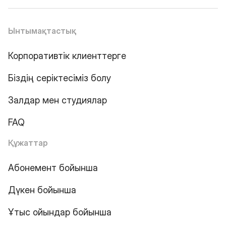
Ынтымақтастық
Корпоративтік клиенттерге
Біздің серіктесіміз болу
Залдар мен студиялар
FAQ
Құжаттар
Абонемент бойынша
Дүкен бойынша
Ұтыс ойындар бойынша