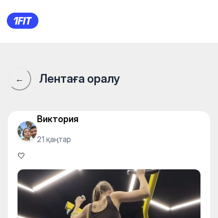
🤍
Лентаға оралу
←
Виктория
21 қаңтар
🤍