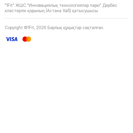
"1Fit" ЖШС "Инновациялық технологиялар паркі" Дербес
кластерлік қорының (Астана Хаб) қатысушысы
Copyright ©1Fit,
2026
Барлық құқықтар сақталған
.