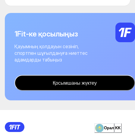
1Fit-ке қосылыңыз
Қауымның қолдауын сезініп,
спортпен шұғылдануға ниеттес
адамдарды табыңыз
Қосымшаны жүктеу
Орал
KK