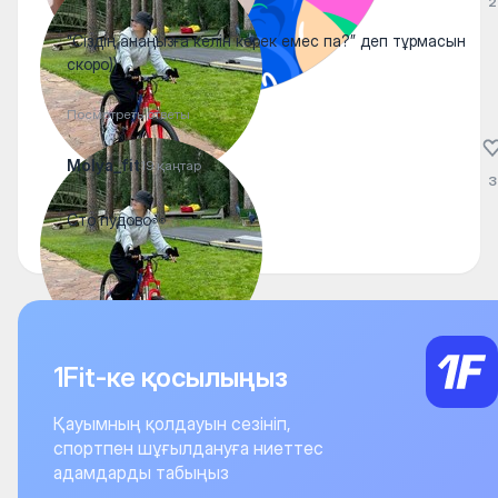
2
“Сіздің анаңызға келін керек емес па?” деп тұрмасын
скоро))
Посмотреть ответы
Molya_fit
19 қаңтар
3
Сто пудово👀
1Fit-ке қосылыңыз
Қауымның қолдауын сезініп,
спортпен шұғылдануға ниеттес
адамдарды табыңыз