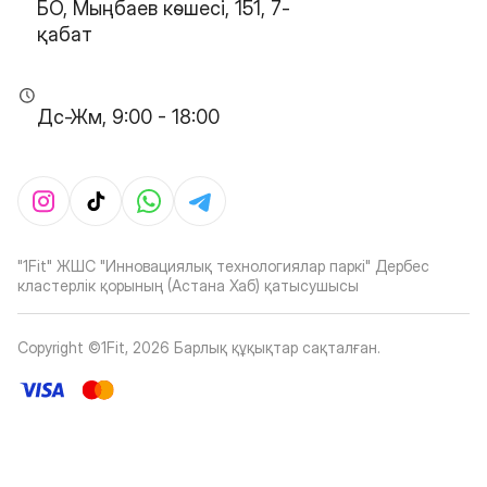
БО, Мыңбаев көшесі, 151, 7-
қабат
Дс-Жм, 9:00 - 18:00
"1Fit" ЖШС "Инновациялық технологиялар паркі" Дербес
кластерлік қорының (Астана Хаб) қатысушысы
Copyright ©1Fit,
2026
Барлық құқықтар сақталған
.