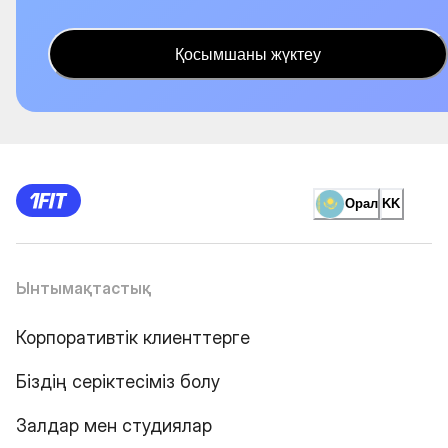
Қосымшаны жүктеу
Орал
KK
Ынтымақтастық
Корпоративтік клиенттерге
Біздің серіктесіміз болу
Залдар мен студиялар