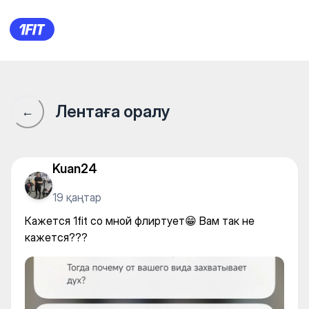
Кажется 1fit со мной флирту
Лентаға оралу
←
Kuan24
19 қаңтар
Кажется 1fit со мной флиртует😁 Вам так не
кажется???