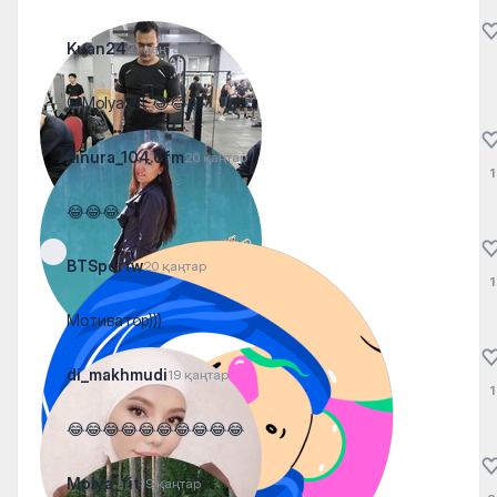
Kuan24
21 қаңтар
@Molya_fit 😂😂😂
ainura_104.6fm
20 қаңтар
1
😂😂😂
BTSportw
20 қаңтар
1
Мотиватор)))
di_makhmudi
19 қаңтар
1
😂😂😂😂😂😂😂😂😂😂
Molya_fit
19 қаңтар