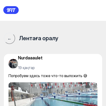
РГКП «Центр олимпийской по
Лентаға оралу
←
Nurdaaaulet
19 қаңтар
Попробуем здесь тоже что-то выложить 😅