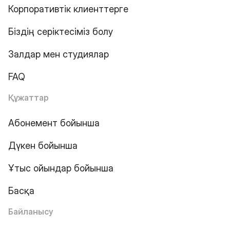
Корпоративтік клиенттерге
Біздің серіктесіміз болу
Залдар мен студиялар
FAQ
Құжаттар
Абонемент бойынша
Дүкен бойынша
Ұтыс ойындар бойынша
Басқа
Байланысу