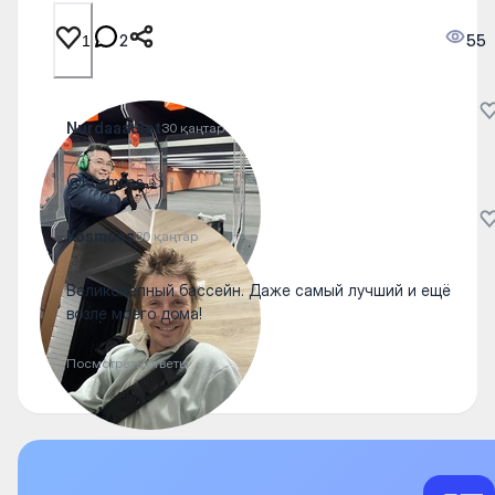
2
55
1
Nurdaaaulet
30 қаңтар
@Kosmoss 👍
Kosmoss
30 қаңтар
Великолепный бассейн. Даже самый лучший и ещё
возле моего дома!
Посмотреть ответы