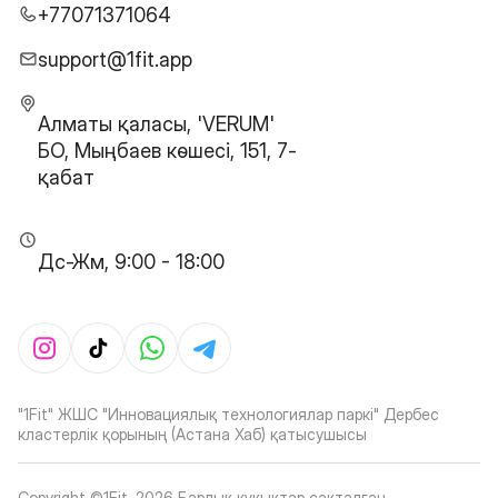
+77071371064
support@1fit.app
Алматы қаласы, 'VERUM'
БО, Мыңбаев көшесі, 151, 7-
қабат
Дс-Жм, 9:00 - 18:00
"1Fit" ЖШС "Инновациялық технологиялар паркі" Дербес
кластерлік қорының (Астана Хаб) қатысушысы
Copyright ©1Fit,
2026
Барлық құқықтар сақталған
.