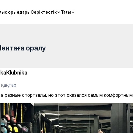
 но этот оказался самым ко
мыс орындары
мыс орындары
Серіктестік
Серіктестік
Тағы
Тағы
Лентаға оралу
ikaKlubnika
 қаңтар
 в разные спортзалы, но этот оказался самым комфортным