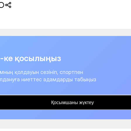
it-ке қосылыңыз
мның қолдауын сезініп, спортпен
лдануға ниеттес адамдарды табыңыз
Қосымшаны жүктеу