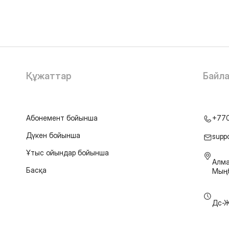
Құжаттар
Байл
Абонемент бойынша
+77
Дүкен бойынша
supp
Ұтыс ойындар бойынша
Алма
Басқа
Мыңб
Дс-Ж