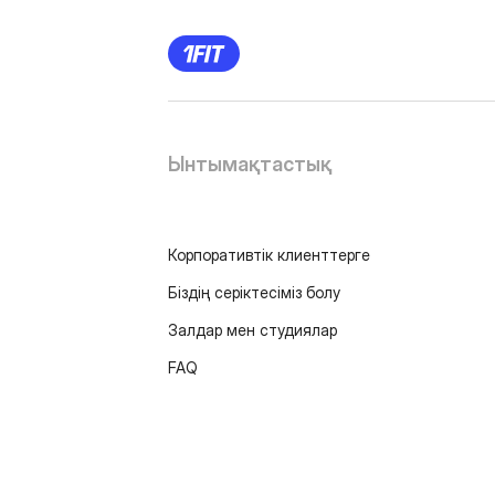
Ынтымақтастық
Корпоративтік клиенттерге
Біздің серіктесіміз болу
Залдар мен студиялар
FAQ