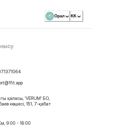
Орал
KK
анысу
071371064
ort@1fit.app
ты қаласы, 'VERUM' БО,
аев көшесі, 151, 7-қабат
м, 9:00 - 18:00