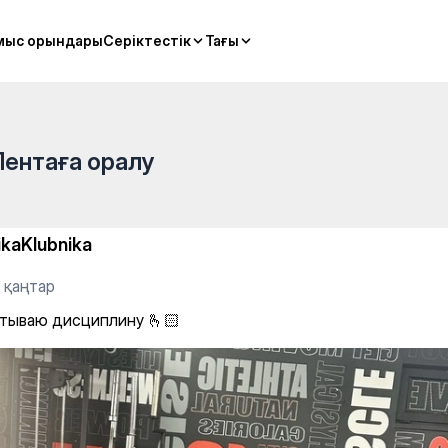
🏻
мыс орындары
мыс орындары
Серіктестік
Серіктестік
Тағы
Тағы
Лентаға оралу
ikaKlubnika
 қаңтар
тываю дисциплину 🫰🏻