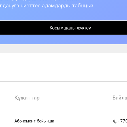
лдануға ниеттес адамдарды табыңыз
Қосымшаны жүктеу
Құжаттар
Байл
Абонемент бойынша
+77