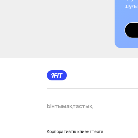
шұғы
Ынтымақтастық
Корпоративтік клиенттерге