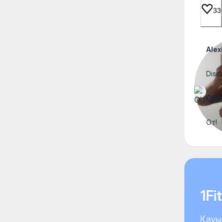
33
Ale
Disci
Olzh
От!
1F
Қауы