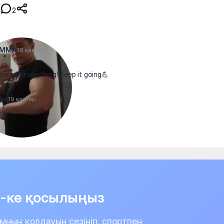
2
xMMA
19 қаңтар
pline is everything! Keep it going💪
as
19 қаңтар
it-ке қосылыңыз
мның қолдауын сезініп, спортпен