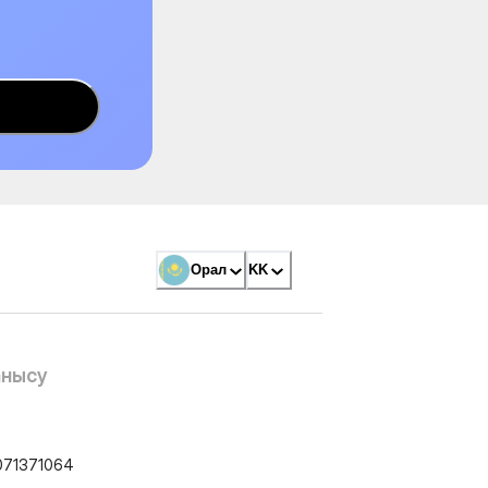
Орал
KK
анысу
071371064