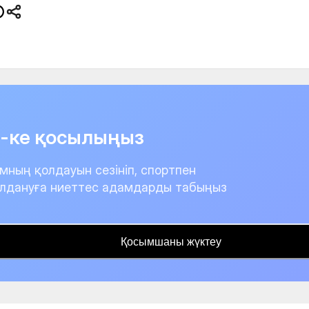
it-ке қосылыңыз
мның қолдауын сезініп, спортпен
лдануға ниеттес адамдарды табыңыз
Қосымшаны жүктеу