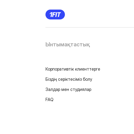
Ынтымақтастық
Корпоративтік клиенттерге
Біздің серіктесіміз болу
Залдар мен студиялар
FAQ