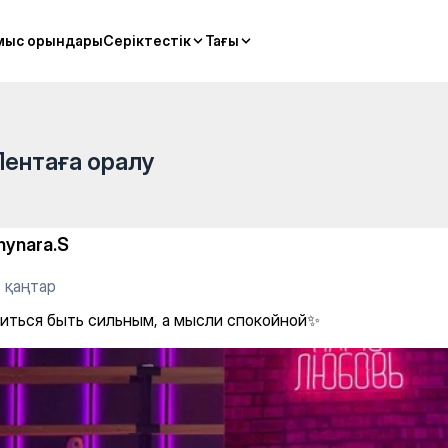
 а мысли спокойной✨
мыс орындары
мыс орындары
Серіктестік
Серіктестік
Тағы
Тағы
Лентаға оралу
hynara.S
 қаңтар
читься быть сильным, а мысли спокойной✨