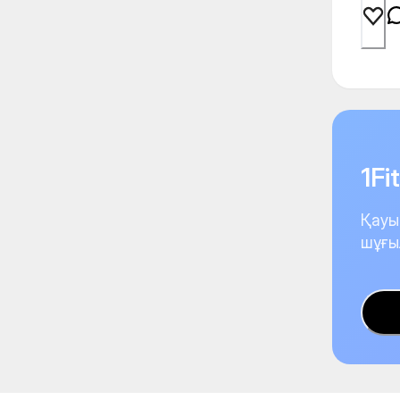
1F
Қауы
шұғы