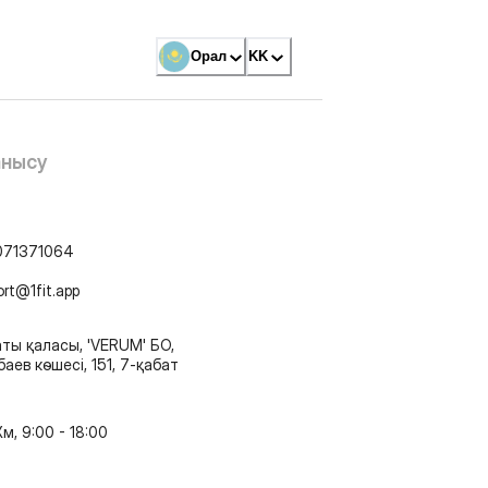
Орал
KK
анысу
071371064
ort@1fit.app
ты қаласы, 'VERUM' БО,
аев көшесі, 151, 7-қабат
м, 9:00 - 18:00