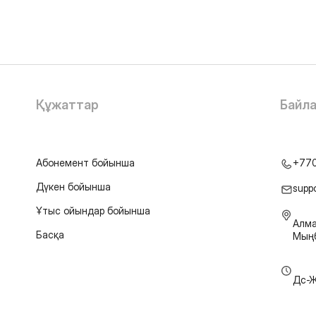
Құжаттар
Байл
Абонемент бойынша
+77
Дүкен бойынша
supp
Ұтыс ойындар бойынша
Алма
Басқа
Мыңб
Дс-Ж