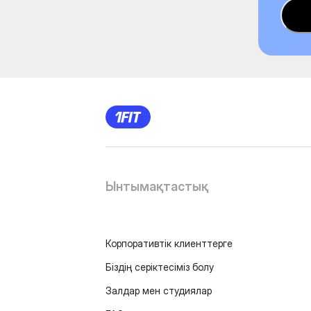
Ынтымақтастық
Корпоративтік клиенттерге
Біздің серіктесіміз болу
Залдар мен студиялар