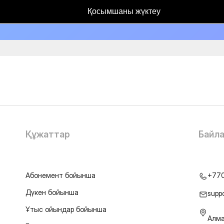
Қосымшаны жүктеу
Құжаттар
Байл
Абонемент бойынша
+77
Дүкен бойынша
supp
Ұтыс ойындар бойынша
Алма