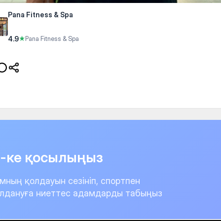
Pana Fitness & Spa
4.9
★
Pana Fitness & Spa
it-ке қосылыңыз
мның қолдауын сезініп, спортпен
лдануға ниеттес адамдарды табыңыз