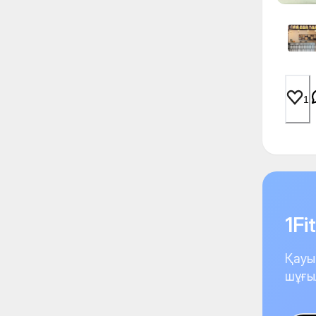
1
1F
Қауы
шұғы