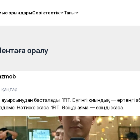
al classes
мыс орындары
мыс орындары
Серіктестік
Серіктестік
Тағы
Тағы
Лентаға оралу
azmob
 қаңтар
 ауырсынудан басталады. 1FIT. Бүгінгі қиындық — ертеңгі а
здеме. Нәтиже жаса. 1FIT. Өзіңді аяма — өзіңді жаса.