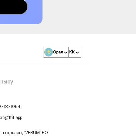
Орал
KK
анысу
071371064
ort@1fit.app
ты қаласы, 'VERUM' БО,