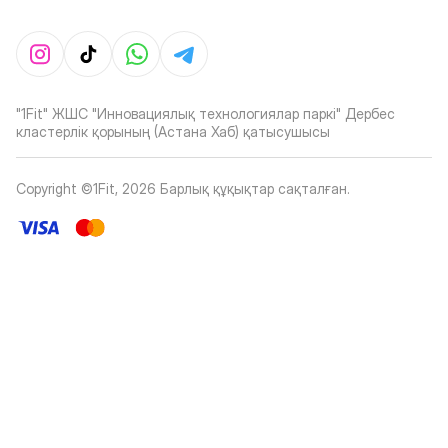
"1Fit" ЖШС "Инновациялық технологиялар паркі" Дербес
кластерлік қорының (Астана Хаб) қатысушысы
Copyright ©1Fit,
2026
Барлық құқықтар сақталған
.