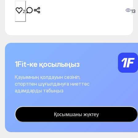
13
2
1Fit-ке қосылыңыз
Қауымның қолдауын сезініп,
спортпен шұғылдануға ниеттес
адамдарды табыңыз
Қосымшаны жүктеу