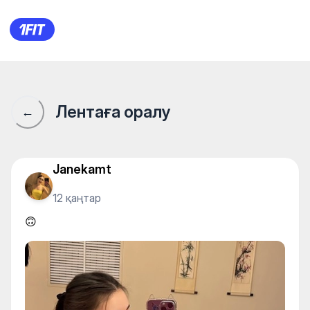
Студия Йоги "Mind&Body" — E
Лентаға оралу
←
Janekamt
12 қаңтар
🙃