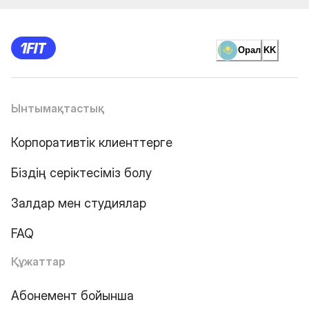
Орал
KK
Ынтымақтастық
Корпоративтік клиенттерге
Біздің серіктесіміз болу
Залдар мен студиялар
FAQ
Құжаттар
Абонемент бойынша