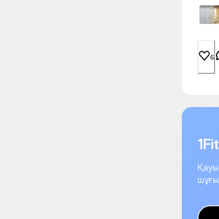
6
1F
Қауы
шұғы