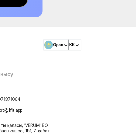
Орал
KK
анысу
071371064
ort@1fit.app
ты қаласы, 'VERUM' БО,
аев көшесі, 151, 7-қабат