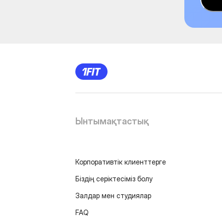
Ынтымақтастық
Корпоративтік клиенттерге
Біздің серіктесіміз болу
Залдар мен студиялар
FAQ