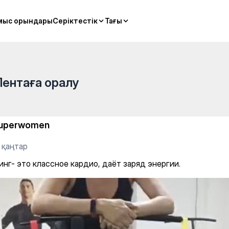
мыс орындары
мыс орындары
Серіктестік
Серіктестік
Тағы
Тағы
Лентаға оралу
uperwomen
 қаңтар
нг- это классное кардио, даёт заряд энергии.