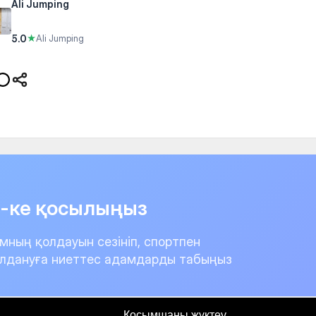
Ali Jumping
5.0
★
Ali Jumping
it-ке қосылыңыз
мның қолдауын сезініп, спортпен
лдануға ниеттес адамдарды табыңыз
Қосымшаны жүктеу