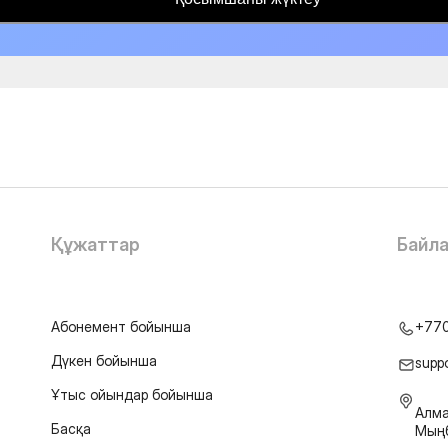
Құжаттар
Байл
Абонемент бойынша
+77
Дүкен бойынша
supp
Ұтыс ойындар бойынша
Алма
Басқа
Мыңб