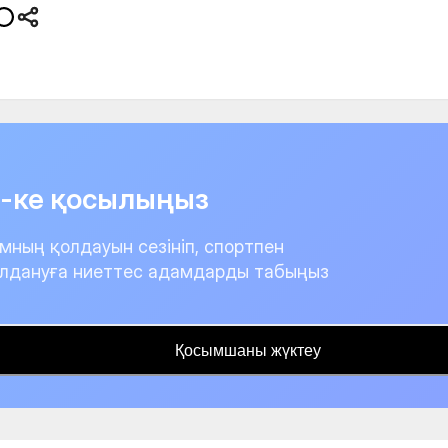
it-ке қосылыңыз
мның қолдауын сезініп, спортпен
лдануға ниеттес адамдарды табыңыз
Қосымшаны жүктеу