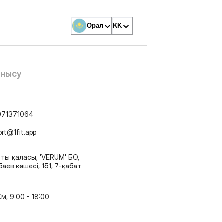
Орал
KK
анысу
071371064
ort@1fit.app
ты қаласы, 'VERUM' БО,
аев көшесі, 151, 7-қабат
м, 9:00 - 18:00