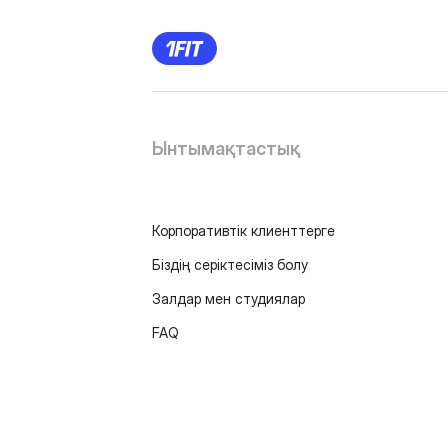
Ынтымақтастық
Корпоративтік клиенттерге
Біздің серіктесіміз болу
Залдар мен студиялар
FAQ