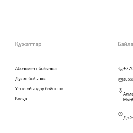
Құжаттар
Байл
Абонемент бойынша
+77
Дүкен бойынша
supp
Ұтыс ойындар бойынша
Алма
Басқа
Мыңб
Дс-Ж