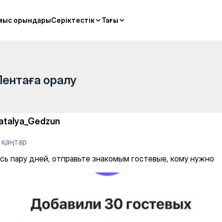
ьте знакомым гостевые, ком
мыс орындары
мыс орындары
Серіктестік
Серіктестік
Тағы
Тағы
Лентаға оралу
atalya_Gedzun
 қаңтар
сь пару дней, отправьте знакомым гостевые, кому нужно