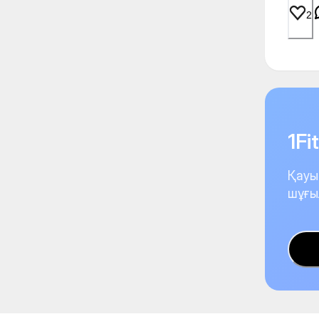
2
1F
Қауы
шұғы