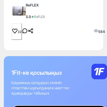
ReFLEX
5.0
★
ReFLEX
584
10
1Fit-ке қосылыңыз
Қауымның қолдауын сезініп,
спортпен шұғылдануға ниеттес
адамдарды табыңыз