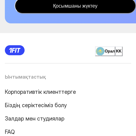
Қосымшаны жүктеу
Орал
KK
Ынтымақтастық
Корпоративтік клиенттерге
Біздің серіктесіміз болу
Залдар мен студиялар
FAQ