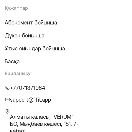
Құжаттар
Абонемент бойынша
Дүкен бойынша
Ұтыс ойындар бойынша
Басқа
Байланысу
+77071371064
support@1fit.app
Алматы қаласы, 'VERUM'
БО, Мыңбаев көшесі, 151, 7-
қабат