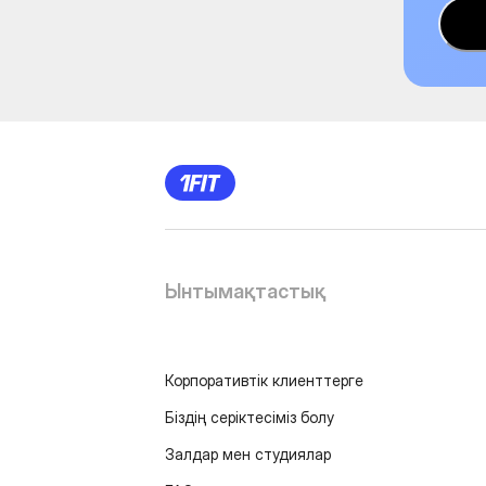
Ынтымақтастық
Корпоративтік клиенттерге
Біздің серіктесіміз болу
Залдар мен студиялар