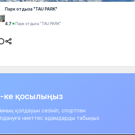
Парк отдыха "TAU PARK"
4.7
★
Парк отдыха "TAU PARK"
it-ке қосылыңыз
мның қолдауын сезініп, спортпен
лдануға ниеттес адамдарды табыңыз