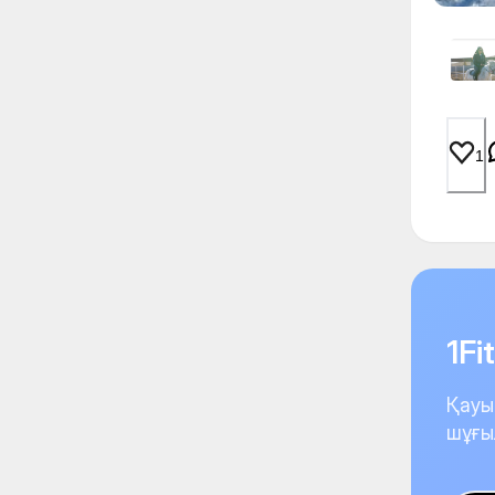
1
1F
Қауы
шұғы