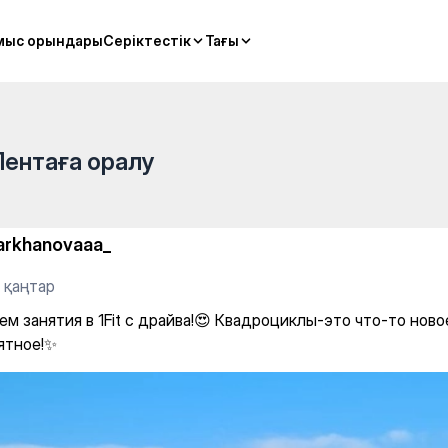
azakh sports
мыс орындары
мыс орындары
Серіктестік
Серіктестік
Тағы
Тағы
Лентаға оралу
arkhanovaaa_
 қаңтар
м занятия в 1Fit с драйва!😍 Квадроциклы-это что-то ново
ятное!✨️