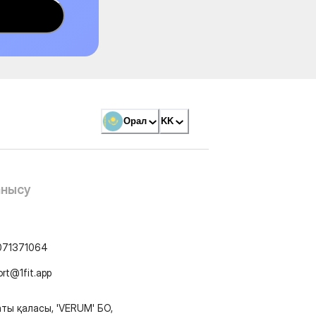
Орал
KK
анысу
071371064
ort@1fit.app
ты қаласы, 'VERUM' БО,