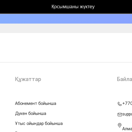
Қосымшаны жүктеу
Құжаттар
Байл
Абонемент бойынша
+77
Дүкен бойынша
supp
Ұтыс ойындар бойынша
Алма