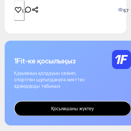
57
1
1Fit-ке қосылыңыз
Қауымның қолдауын сезініп,
спортпен шұғылдануға ниеттес
адамдарды табыңыз
Қосымшаны жүктеу