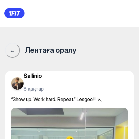
Aquastars на Навои — Individ
Лентаға оралу
←
Sallinio
8 қаңтар
“Show up. Work hard. Repeat.” Lesgoo!!! 🏃