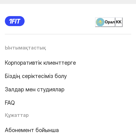
Орал
KK
Ынтымақтастық
Корпоративтік клиенттерге
Біздің серіктесіміз болу
Залдар мен студиялар
FAQ
Құжаттар
Абонемент бойынша