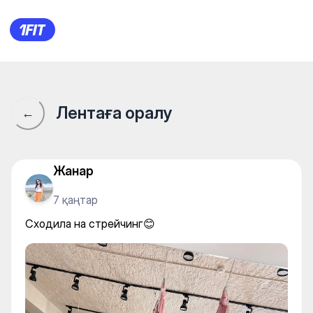
Сходила на стрейчинг😊
Лентаға оралу
←
Жанар
7 қаңтар
Сходила на стрейчинг😊