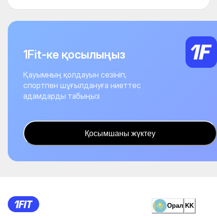
1Fit-ке қосылыңыз
Қауымның қолдауын сезініп,
спортпен шұғылдануға ниеттес
адамдарды табыңыз
Қосымшаны жүктеу
Орал
KK