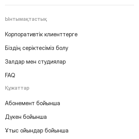
Ынтымақтастық
Корпоративтік клиенттерге
Біздің серіктесіміз болу
Залдар мен студиялар
FAQ
Құжаттар
Абонемент бойынша
Дүкен бойынша
Ұтыс ойындар бойынша