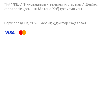
"1Fit" ЖШС "Инновациялық технологиялар паркі" Дербес
кластерлік қорының (Астана Хаб) қатысушысы
Copyright ©1Fit,
2026
Барлық құқықтар сақталған
.