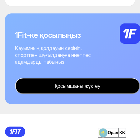
1Fit-ке қосылыңыз
Қауымның қолдауын сезініп,
спортпен шұғылдануға ниеттес
адамдарды табыңыз
Қосымшаны жүктеу
Орал
KK