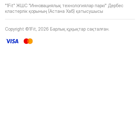
"1Fit" ЖШС "Инновациялық технологиялар паркі" Дербес
кластерлік қорының (Астана Хаб) қатысушысы
Copyright ©1Fit,
2026
Барлық құқықтар сақталған
.