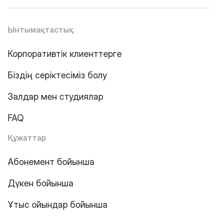
Ынтымақтастық
Корпоративтік клиенттерге
Біздің серіктесіміз болу
Залдар мен студиялар
FAQ
Құжаттар
Абонемент бойынша
Дүкен бойынша
Ұтыс ойындар бойынша