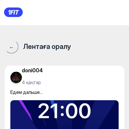
Едем дальше…
Лентаға оралу
←
doni004
4 қаңтар
Едем дальше…