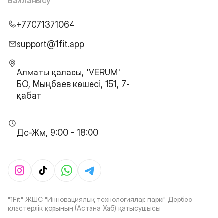
Байланысу
+77071371064
support@1fit.app
Алматы қаласы, 'VERUM'
БО, Мыңбаев көшесі, 151, 7-
қабат
Дс-Жм, 9:00 - 18:00
"1Fit" ЖШС "Инновациялық технологиялар паркі" Дербес
кластерлік қорының (Астана Хаб) қатысушысы