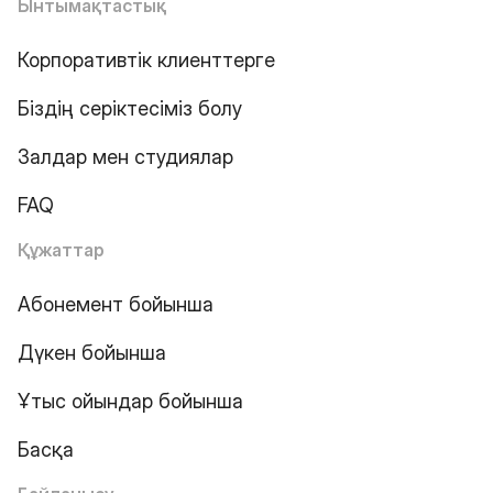
Ынтымақтастық
Корпоративтік клиенттерге
Біздің серіктесіміз болу
Залдар мен студиялар
FAQ
Құжаттар
Абонемент бойынша
Дүкен бойынша
Ұтыс ойындар бойынша
Басқа