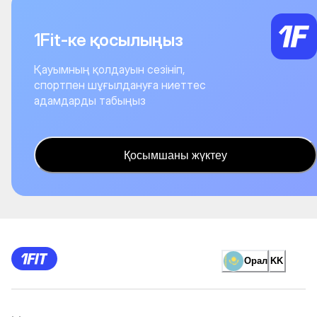
1Fit-ке қосылыңыз
Қауымның қолдауын сезініп,
спортпен шұғылдануға ниеттес
адамдарды табыңыз
Қосымшаны жүктеу
Орал
KK