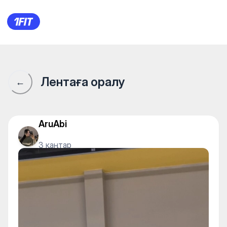
1Fit қауымдастығы · 1Fit
Лентаға оралу
←
AruAbi
3 қаңтар