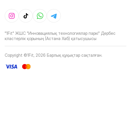
"1Fit" ЖШС "Инновациялық технологиялар паркі" Дербес
кластерлік қорының (Астана Хаб) қатысушысы
Copyright ©1Fit,
2026
Барлық құқықтар сақталған
.