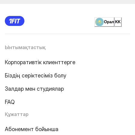
Орал
KK
Ынтымақтастық
Корпоративтік клиенттерге
Біздің серіктесіміз болу
Залдар мен студиялар
FAQ
Құжаттар
Абонемент бойынша