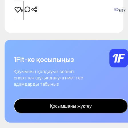
617
5
1Fit-ке қосылыңыз
Қауымның қолдауын сезініп,
спортпен шұғылдануға ниеттес
адамдарды табыңыз
Қосымшаны жүктеу