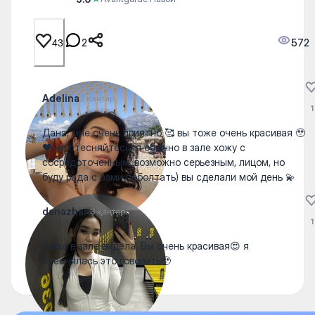
2
572
43
Adelina
3 қаңтар
1
Дана, мне очень приятно 🥰 вы тоже очень красивая 🥹
❤️ не стесняйтесь) я обычно в зале хожу с
сосредоточенным, возможно серьезным, лицом, но
буду рада с вами поболтать) вы сделали мой день 💫
danazhan
3 қаңтар
1
Я вас в зале видела. Вы очень красивая😍 я
стеснялась это говорить🥹