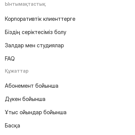
Ынтымақтастық
Корпоративтік клиенттерге
Біздің серіктесіміз болу
Залдар мен студиялар
FAQ
Құжаттар
Абонемент бойынша
Дүкен бойынша
Ұтыс ойындар бойынша
Басқа