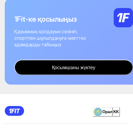
1Fit-ке қосылыңыз
Қауымның қолдауын сезініп,
спортпен шұғылдануға ниеттес
адамдарды табыңыз
Қосымшаны жүктеу
Орал
KK