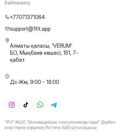
Байланысу
+77071371064
support@1fit.app
Алматы қаласы, 'VERUM'
БО, Мыңбаев көшесі, 151, 7-
қабат
Дс-Жм, 9:00 - 18:00
"1Fit" ЖШС "Инновациялық технологиялар паркі" Дербес
кластерлік қорының (Астана Хаб) қатысушысы