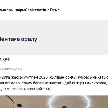
 2025 жылдың соңғы зумбас
мыс орындары
мыс орындары
Серіктестік
Серіктестік
Тағы
Тағы
Лентаға оралу
alkya
9 желтоқсан
жылға жақсы үмітпен 2025 жылдың соңғы зумбасына қаты
ремет әсер, сонау балалық шақтағыдай кішгірім дискотека,
 атмосфера жасап қайттық.