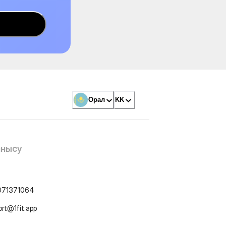
Орал
KK
анысу
071371064
ort@1fit.app