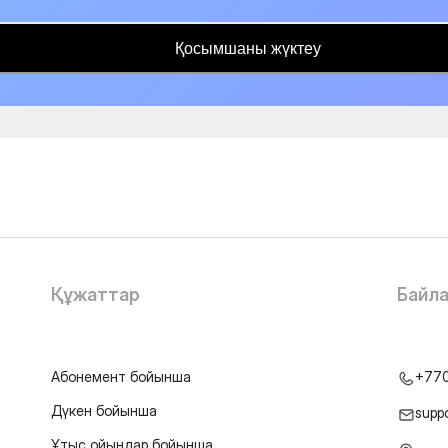
Қосымшаны жүктеу
Құжаттар
Байл
Абонемент бойынша
+77
Дүкен бойынша
supp
Ұтыс ойындар бойынша