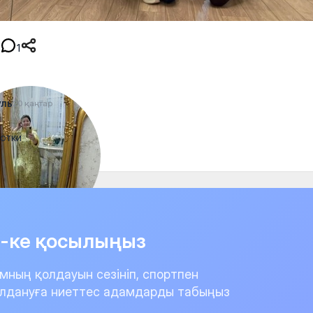
1
уль
20 қаңтар
отки
it-ке қосылыңыз
мның қолдауын сезініп, спортпен
лдануға ниеттес адамдарды табыңыз