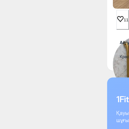
11
Айг
Крас
1F
Қауы
шұғы