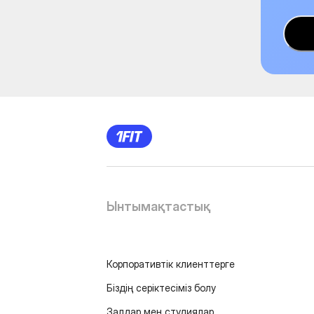
Ынтымақтастық
Корпоративтік клиенттерге
Біздің серіктесіміз болу
Залдар мен студиялар