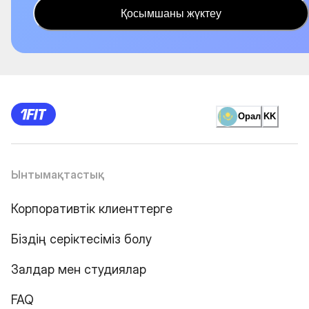
Қосымшаны жүктеу
Орал
KK
Ынтымақтастық
Корпоративтік клиенттерге
Біздің серіктесіміз болу
Залдар мен студиялар
FAQ