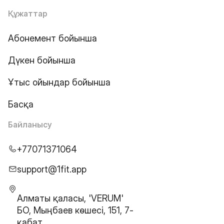
Құжаттар
Абонемент бойынша
Дүкен бойынша
Ұтыс ойындар бойынша
Басқа
Байланысу
+77071371064
support@1fit.app
Алматы қаласы, 'VERUM'
БО, Мыңбаев көшесі, 151, 7-
қабат