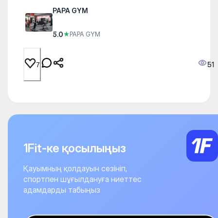
PAPA GYM
5.0
★
PAPA GYM
51
7
1Fit-ке қосылыңыз
Қауымның қолдауын сезініп,
спортпен шұғылдануға ниеттес
адамдарды табыңыз