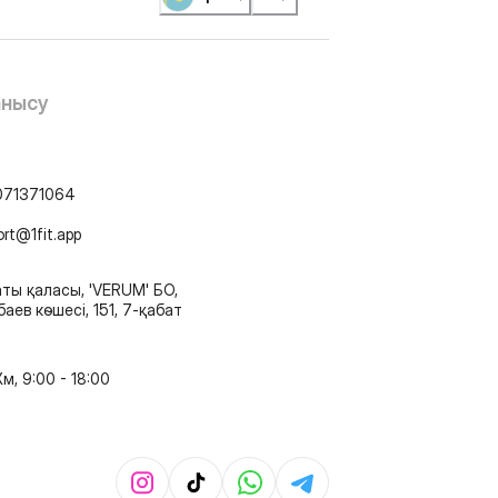
анысу
071371064
ort@1fit.app
ты қаласы, 'VERUM' БО,
аев көшесі, 151, 7-қабат
м, 9:00 - 18:00