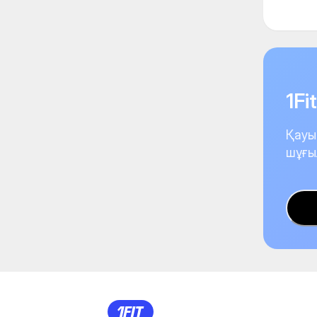
1F
Қауы
шұғы