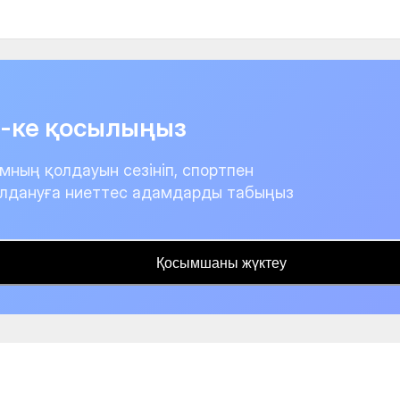
it-ке қосылыңыз
мның қолдауын сезініп, спортпен
лдануға ниеттес адамдарды табыңыз
Қосымшаны жүктеу