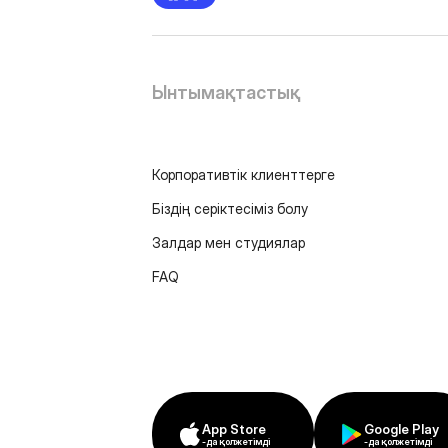
Ынтымақтастық
Корпоративтік клиенттерге
Біздің серіктесіміз болу
Залдар мен студиялар
FAQ
App Store
Google Play
-да қолжетімді
-да қолжетімді