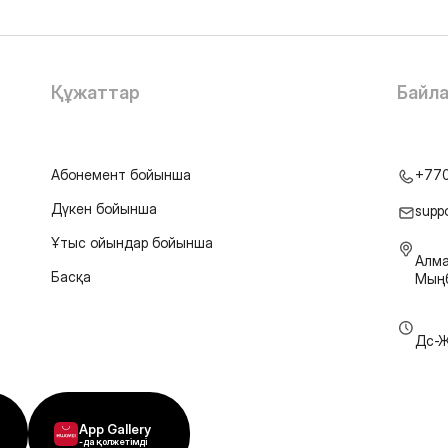
Құжаттар
Байл
Абонемент бойынша
+77
Дүкен бойынша
supp
Ұтыс ойындар бойынша
Алма
Басқа
Мыңб
Дс-Ж
App Gallery
-да қолжетімді