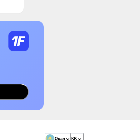
Орал
KK