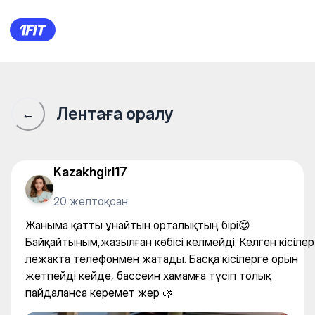
Жаныма қатты ұнайтын ортал
Лентаға оралу
←
Kazakhgirl17
20 желтоқсан
Жаныма қатты ұнайтын орталықтың бірі😍
Байқайтыным,жазылған көбісі келмейді. Келген кісілер
лежакта телефонмен жатады. Басқа кісілерге орын
жетпейді кейде, бассеин хамамға түсіп толық
пайдаланса керемет жер 🌿