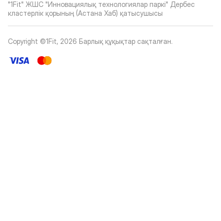
"1Fit" ЖШС "Инновациялық технологиялар паркі" Дербес
кластерлік қорының (Астана Хаб) қатысушысы
Copyright ©1Fit,
2026
Барлық құқықтар сақталған
.