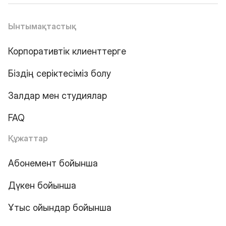
Ынтымақтастық
Корпоративтік клиенттерге
Біздің серіктесіміз болу
Залдар мен студиялар
FAQ
Құжаттар
Абонемент бойынша
Дүкен бойынша
Ұтыс ойындар бойынша