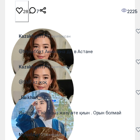
7
2225
28
Kazakhgirl17
21 желтоқсан
@Мухаббат Акимовна да, в Астане
Kazakhgirl17
21 желтоқсан
@SMF.kz жоқ
_Raikhan_
21 желтоқсан
Иә, дұрыс айтасыз жазу өте қиын . Орын болмай
қалады.
Мухаббат
21 желтоқсан