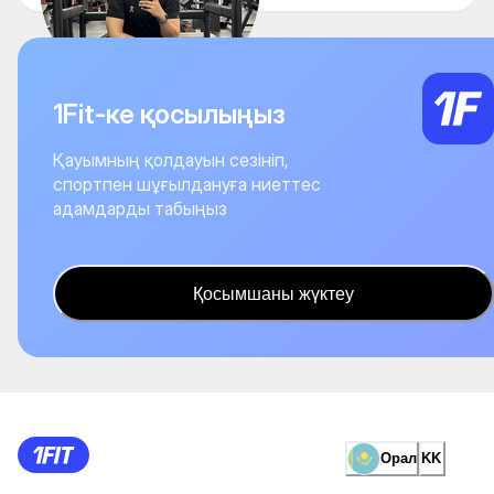
1Fit-ке қосылыңыз
Қауымның қолдауын сезініп,
спортпен шұғылдануға ниеттес
адамдарды табыңыз
Қосымшаны жүктеу
Орал
KK