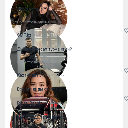
Это в Астане?
Посмотреть ответы
SMF.kz
21 желтоқсан
Джакузи жасап тұрма екен?
Посмотреть ответы
Kazakhgirl17
21 желтоқсан
Водные виды спорта 🙌
Rinat_Rashit
21 желтоқсан
Қай жер де таппадым)