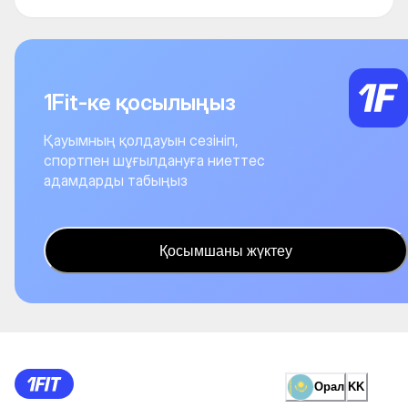
1Fit-ке қосылыңыз
Қауымның қолдауын сезініп,
спортпен шұғылдануға ниеттес
адамдарды табыңыз
Қосымшаны жүктеу
Орал
KK