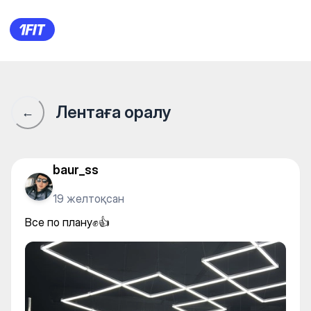
Все по плану✊👍
Лентаға оралу
←
baur_ss
19 желтоқсан
Все по плану✊👍