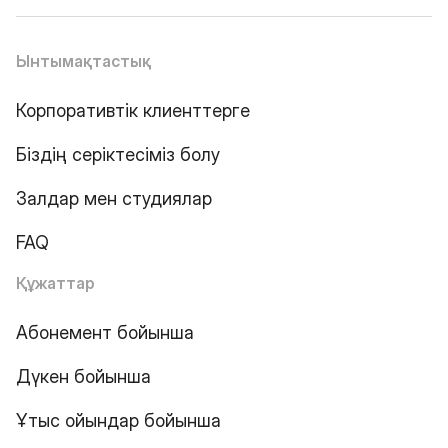
Ынтымақтастық
Корпоративтік клиенттерге
Біздің серіктесіміз болу
Залдар мен студиялар
FAQ
Құжаттар
Абонемент бойынша
Дүкен бойынша
Ұтыс ойындар бойынша