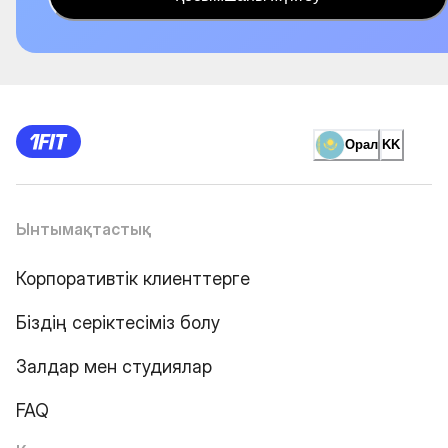
Орал
KK
Ынтымақтастық
Корпоративтік клиенттерге
Біздің серіктесіміз болу
Залдар мен студиялар
FAQ