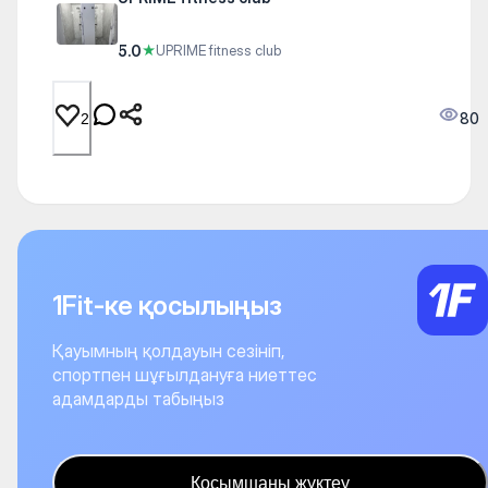
5.0
★
UPRIME fitness club
80
2
1Fit-ке қосылыңыз
Қауымның қолдауын сезініп,
спортпен шұғылдануға ниеттес
адамдарды табыңыз
Қосымшаны жүктеу