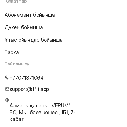
Құжаттар
Абонемент бойынша
Дүкен бойынша
Ұтыс ойындар бойынша
Басқа
Байланысу
+77071371064
support@1fit.app
Алматы қаласы, 'VERUM'
БО, Мыңбаев көшесі, 151, 7-
қабат