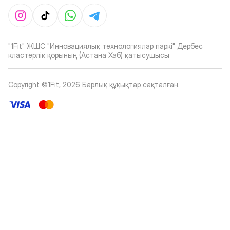
"1Fit" ЖШС "Инновациялық технологиялар паркі" Дербес
кластерлік қорының (Астана Хаб) қатысушысы
Copyright ©1Fit,
2026
Барлық құқықтар сақталған
.