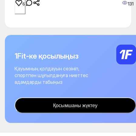
131
6
1Fit-ке қосылыңыз
Қауымның қолдауын сезініп,
спортпен шұғылдануға ниеттес
адамдарды табыңыз
Қосымшаны жүктеу