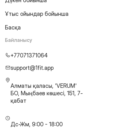
Дүкен бойынша
Ұтыс ойындар бойынша
Басқа
Байланысу
+77071371064
support@1fit.app
Алматы қаласы, 'VERUM'
БО, Мыңбаев көшесі, 151, 7-
қабат
Дс-Жм, 9:00 - 18:00