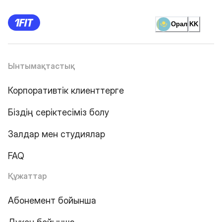
Орал
KK
Ынтымақтастық
Корпоративтік клиенттерге
Біздің серіктесіміз болу
Залдар мен студиялар
FAQ
Құжаттар
Абонемент бойынша