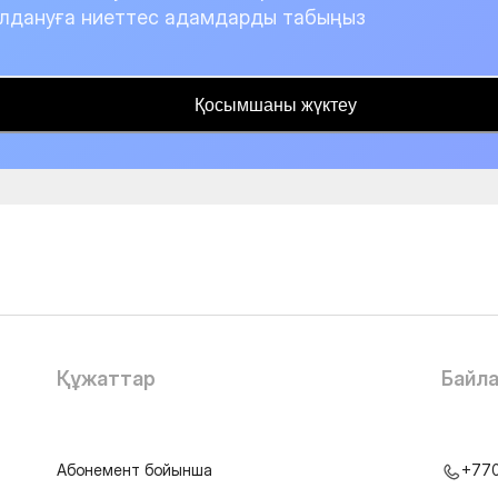
лдануға ниеттес адамдарды табыңыз
Қосымшаны жүктеу
Құжаттар
Байл
Абонемент бойынша
+77