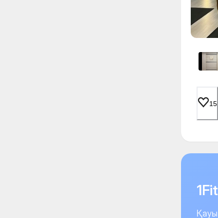
15
1F
Қауы