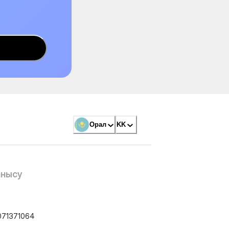
Орал
KK
анысу
071371064