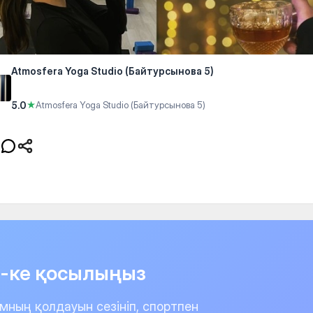
Atmosfera Yoga Studio (Байтурсынова 5)
5.0
★
Atmosfera Yoga Studio (Байтурсынова 5)
it-ке қосылыңыз
мның қолдауын сезініп, спортпен