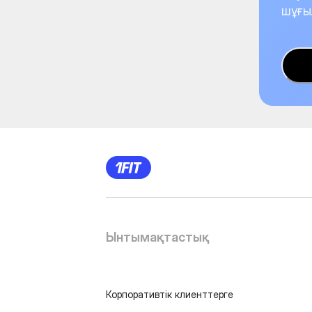
шұғы
Ынтымақтастық
Корпоративтік клиенттерге