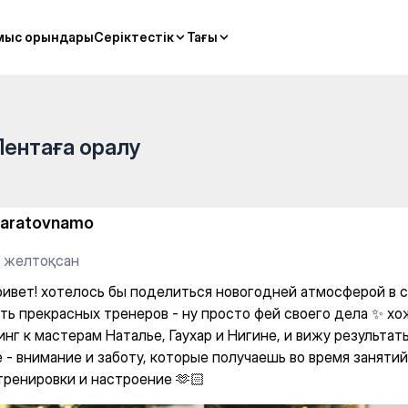
рсынова 5) — Fly yoga
мыс орындары
мыс орындары
Серіктестік
Серіктестік
Тағы
Тағы
Лентаға оралу
aratovnamo
8 желтоқсан
ривет! хотелось бы поделиться новогодней атмосферой в 
ть прекрасных тренеров - ну просто фей своего дела ✨ хо
нг к мастерам Наталье, Гаухар и Нигине, и вижу результат
 - внимание и заботу, которые получаешь во время занятий
 тренировки и настроение 🫶🏻