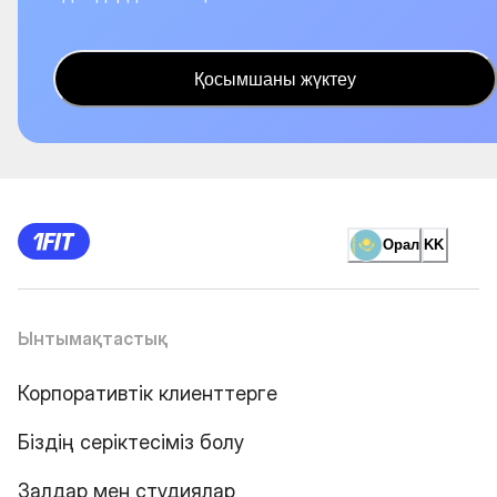
Қосымшаны жүктеу
Орал
KK
Ынтымақтастық
Корпоративтік клиенттерге
Біздің серіктесіміз болу
Залдар мен студиялар