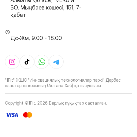
Алматы қаласы, 'VERUM'
БО, Мыңбаев көшесі, 151, 7-
қабат
Дс-Жм, 9:00 - 18:00
"1Fit" ЖШС "Инновациялық технологиялар паркі" Дербес
кластерлік қорының (Астана Хаб) қатысушысы
Copyright ©1Fit,
2026
Барлық құқықтар сақталған
.