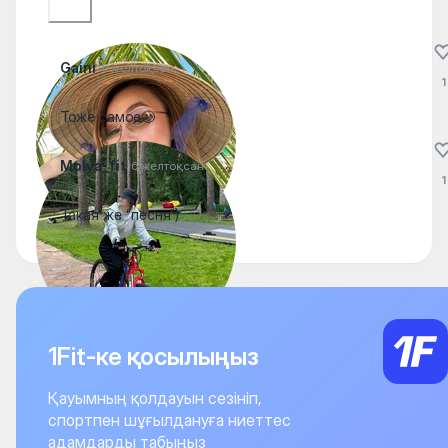
Gaini
16 желтоқсан
1
Тоже самое🥲
Molya_fit
16 желтоқсан
1
Такая же “песня”)
1Fit-ке қосылыңыз
Қауымның қолдауын сезініп,
спортпен шұғылдануға ниеттес
адамдарды табыңыз