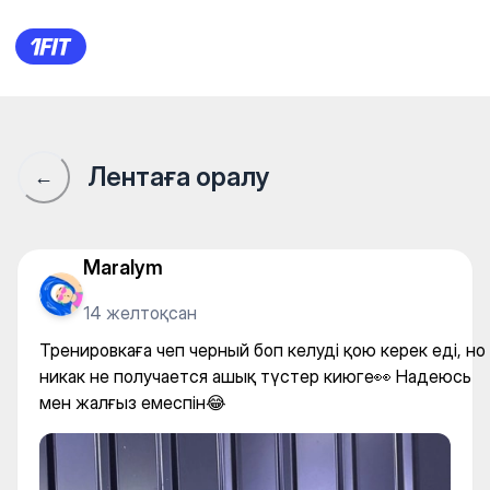
Тренировкаға чеп черный боп
Лентаға оралу
←
Maralym
14 желтоқсан
Тренировкаға чеп черный боп келуді қою керек еді, но
никак не получается ашық түстер киюге👀 Надеюсь
мен жалғыз емеспін😂