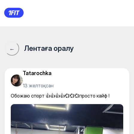
Обожаю спорт 👍👍👍👍💞💞
Лентаға оралу
←
Tatarochka
13 желтоқсан
Обожаю спорт 👍👍👍👍💞💞💞просто кайф !