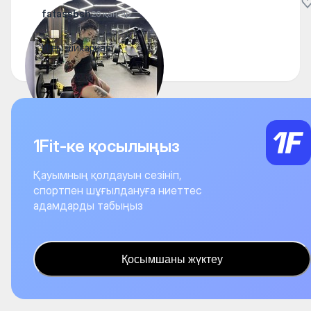
fatassbsh
26 қаңтар
И вы шикарная
1Fit-ке қосылыңыз
Қауымның қолдауын сезініп,
спортпен шұғылдануға ниеттес
адамдарды табыңыз
Қосымшаны жүктеу