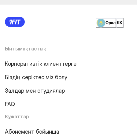
Орал
KK
Ынтымақтастық
Корпоративтік клиенттерге
Біздің серіктесіміз болу
Залдар мен студиялар
FAQ
Құжаттар
Абонемент бойынша