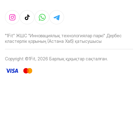
"1Fit" ЖШС "Инновациялық технологиялар паркі" Дербес
кластерлік қорының (Астана Хаб) қатысушысы
Copyright ©1Fit,
2026
Барлық құқықтар сақталған
.