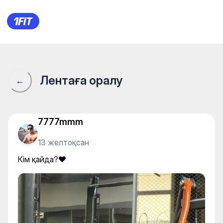
Кім қайда?❤️
Лентаға оралу
←
7777mmm
13 желтоқсан
Кім қайда?❤️