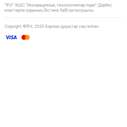
"1Fit" ЖШС "Инновациялық технологиялар паркі" Дербес
кластерлік қорының (Астана Хаб) қатысушысы
Copyright ©1Fit,
2026
Барлық құқықтар сақталған
.