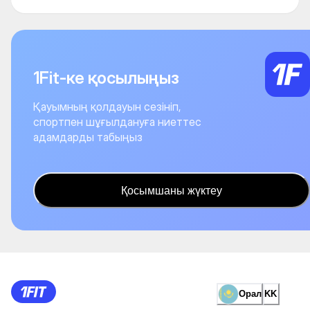
1Fit-ке қосылыңыз
Қауымның қолдауын сезініп,
спортпен шұғылдануға ниеттес
адамдарды табыңыз
Қосымшаны жүктеу
Орал
KK