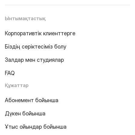
Ынтымақтастық
Корпоративтік клиенттерге
Біздің серіктесіміз болу
Залдар мен студиялар
FAQ
Құжаттар
Абонемент бойынша
Дүкен бойынша
Ұтыс ойындар бойынша